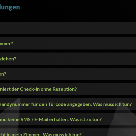
llungen
?
immer?
ziehen?
en?
niert der Check-in ohne Rezeption?
r Handynummer für den Türcode angegeben. Was muss ich tun?
und keine SMS / E-Mail erhalten. Was ist zu tun?
cht in mein Zimmer! Was muss ich tun?