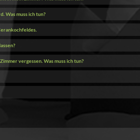
rd. Was muss ich tun?
Cerankochfeldes.
lassen?
 Zimmer vergessen. Was muss ich tun?