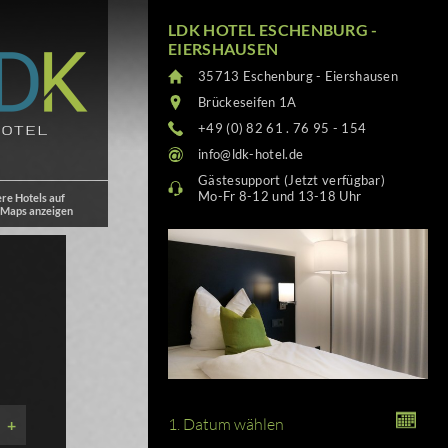
LDK HOTEL ESCHENBURG -
EIERSHAUSEN
35713 Eschenburg - Eiershausen
Brückeseifen 1A
+49 (0) 82 61 . 76 95 - 154
info@ldk-hotel.de
Gästesupport (Jetzt verfügbar)
Mo-Fr 8-12 und 13-18 Uhr
re Hotels auf
 Maps anzeigen
1. Datum wählen
+