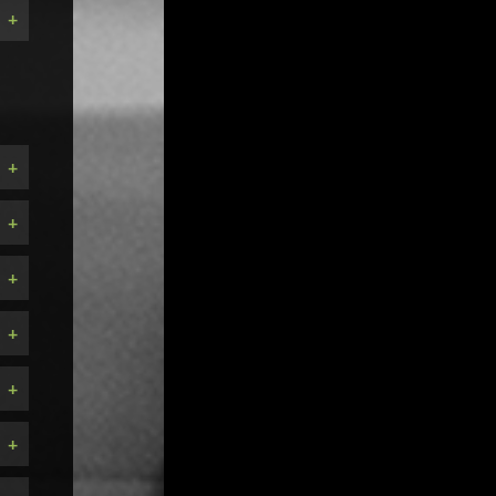
+
+
+
+
+
+
+