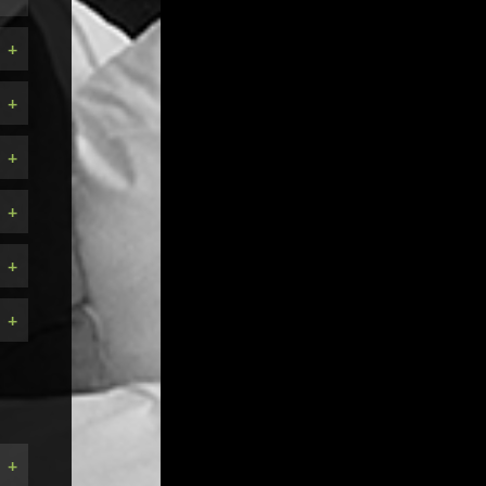
+
+
+
+
+
+
+