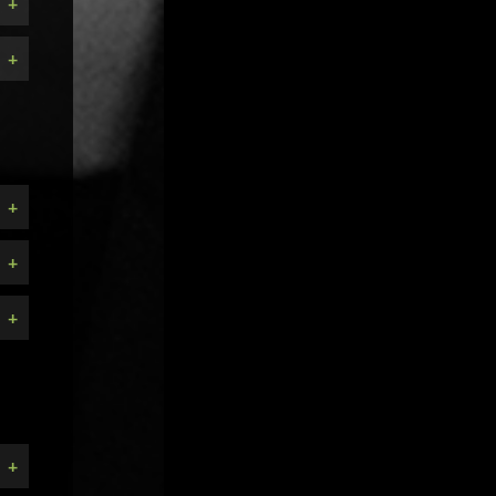
+
+
+
+
+
+