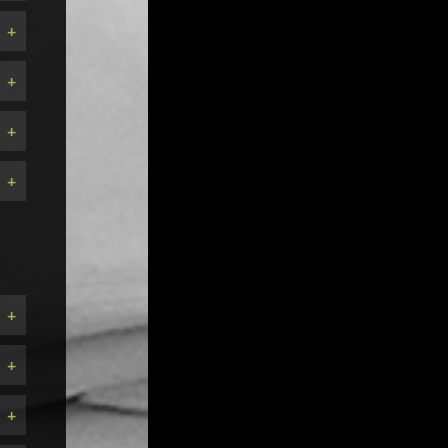
+
+
+
+
+
+
+