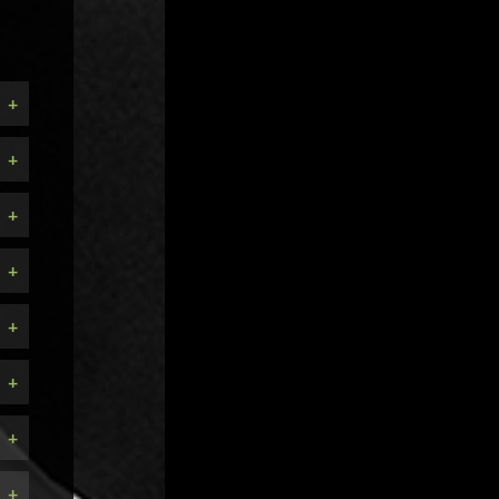
+
+
+
+
+
+
+
+