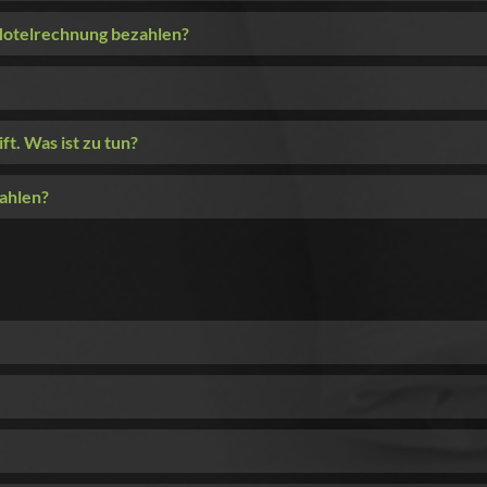
 Hotelrechnung bezahlen?
t. Was ist zu tun?
ahlen?