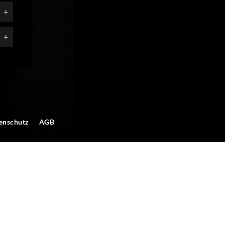
+
+
enschutz
AGB